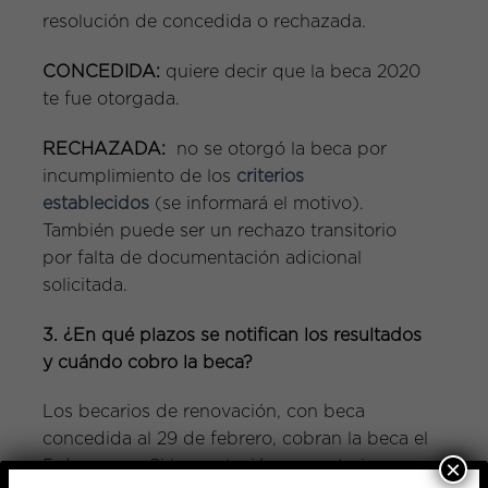
resolución de concedida o rechazada.
CONCEDIDA:
quiere decir que la beca 2020
te fue otorgada.
RECHAZADA:
no se otorgó la beca por
incumplimiento de los
criterios
establecidos
(se informará el motivo).
También puede ser un rechazo transitorio
por falta de documentación adicional
solicitada.
3. ¿En qué plazos se notifican los resultados
y cuándo cobro la beca?
Los becarios de renovación, con beca
concedida al 29 de febrero, cobran la beca el
×
5 de marzo. Si la resolución es posterior,