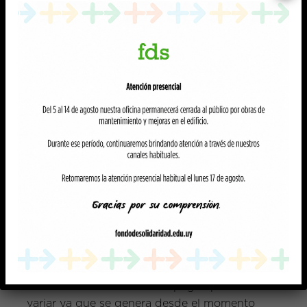
cobran el 26 marzo o el 2 de abril.
Los becarios de ingreso y las otras
categorías, con beca concedida al 30 de
abril, cobran el primer pago el 7 de mayo
(recuerden presentar inscripción o
escolaridad, según corresponda). Si la
solicitud se resuelve luego de esa fecha
cobrará el 28 mayo o el 4 junio.
4. ¿Cuál es el monto de la beca y cuántos
pagos son?
Los becarios de renovación podrán recibir
hasta un máximo de 10 pagos mensuales y
los becarios de ingreso o renovación
discontinuada podrán recibir hasta 8 pagos
mensuales. La cantidad de pagos puede
variar ya que se genera desde el momento