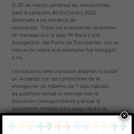
El 20 de marzo cerramos las inscripciones
para la campaña #EstuCompu 2022
destinada a los becarios de
renovación. Todos los postulantes recibieron
un mensaje, por la App Mi Beca y por
Autogestión del Portal de Estudiantes, con la
indicación sobre si el préstamo fue otorgado
o no.
Los becarios seleccionados deberán suscribir
un Acuerdo con las condiciones de la
entrega (en un máximo de 7 días hábiles),
les pedimos revisar el mensaje con la
indicación correspondiente y enviar el
documento firmado para luego recibir el
×
equipo.
EstuCompu consiste en el préstamo de