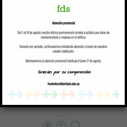
computadoras portátiles destinadas a los
becarios que no cuentan con esta
herramienta y la necesiten para estudiar su
carrera en la Udelar, en la UTEC y en el nivel
terciario de la DGETP-UTU. Próximamente
abriremos el llamado para las otras
categorías de becarios.
Toda la información es constantemente
actualizada en este Portal y en la App Mi
Beca, no se reciben consultas por otros
canales.
VER NOTICIA RELACIONADA AQUÍ